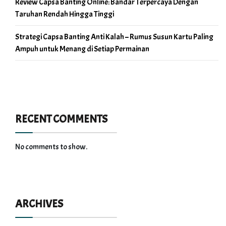
Review Capsa Banting Online: Bandar Terpercaya Dengan
Taruhan Rendah Hingga Tinggi
Strategi Capsa Banting Anti Kalah – Rumus Susun Kartu Paling
Ampuh untuk Menang di Setiap Permainan
RECENT COMMENTS
No comments to show.
ARCHIVES