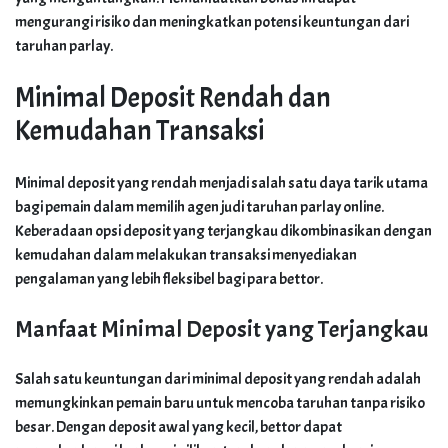
mengurangi risiko dan meningkatkan potensi keuntungan dari
taruhan parlay.
Minimal Deposit Rendah dan
Kemudahan Transaksi
Minimal deposit yang rendah menjadi salah satu daya tarik utama
bagi pemain dalam memilih agen judi taruhan parlay online.
Keberadaan opsi deposit yang terjangkau dikombinasikan dengan
kemudahan dalam melakukan transaksi menyediakan
pengalaman yang lebih fleksibel bagi para bettor.
Manfaat Minimal Deposit yang Terjangkau
Salah satu keuntungan dari minimal deposit yang rendah adalah
memungkinkan pemain baru untuk mencoba taruhan tanpa risiko
besar. Dengan deposit awal yang kecil, bettor dapat