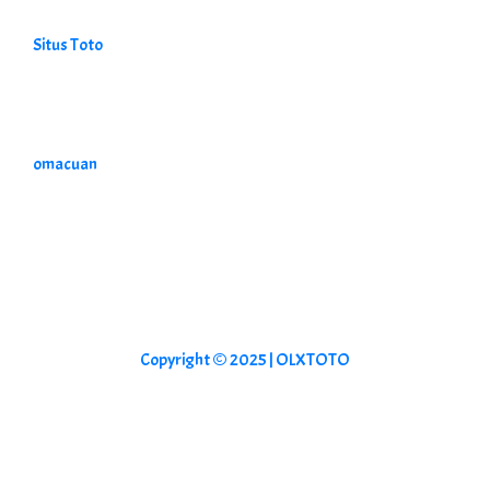
Situs Toto
omacuan
Copyright © 2025 |
OLXTOTO