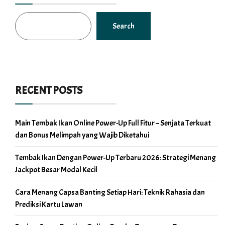
Search
RECENT POSTS
Main Tembak Ikan Online Power-Up Full Fitur – Senjata Terkuat
dan Bonus Melimpah yang Wajib Diketahui
Tembak Ikan Dengan Power-Up Terbaru 2026: Strategi Menang
Jackpot Besar Modal Kecil
Cara Menang Capsa Banting Setiap Hari: Teknik Rahasia dan
Prediksi Kartu Lawan