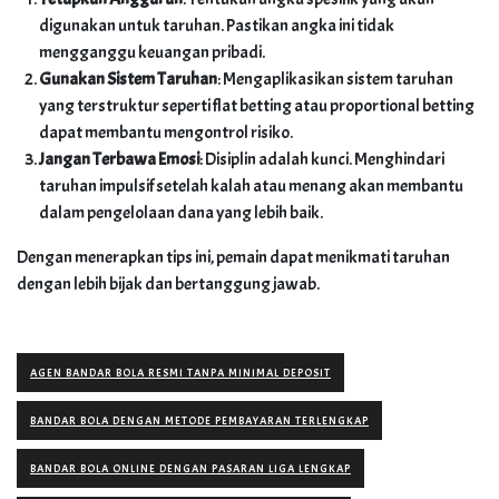
digunakan untuk taruhan. Pastikan angka ini tidak
mengganggu keuangan pribadi.
Gunakan Sistem Taruhan
: Mengaplikasikan sistem taruhan
yang terstruktur seperti flat betting atau proportional betting
dapat membantu mengontrol risiko.
Jangan Terbawa Emosi
: Disiplin adalah kunci. Menghindari
taruhan impulsif setelah kalah atau menang akan membantu
dalam pengelolaan dana yang lebih baik.
Dengan menerapkan tips ini, pemain dapat menikmati taruhan
dengan lebih bijak dan bertanggung jawab.
AGEN BANDAR BOLA RESMI TANPA MINIMAL DEPOSIT
BANDAR BOLA DENGAN METODE PEMBAYARAN TERLENGKAP
BANDAR BOLA ONLINE DENGAN PASARAN LIGA LENGKAP