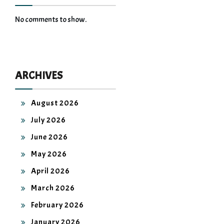
No comments to show.
ARCHIVES
August 2026
July 2026
June 2026
May 2026
April 2026
March 2026
February 2026
January 2026