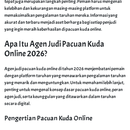
tepat juga merupakan langkah penting. Pemain harus mengenali
kelebihan dan kekurangan masing-masing platform untuk
memaksimalkan pengalaman taruhan mereka. Informasi yang
akurat dan terbaru menjadi aset berharga bagi setiap penjudi
yang ingin meraih keberhasilan di pacuan kuda online.
Apa Itu Agen Judi Pacuan Kuda
Online 2026?
Agen judi pacuan kuda online di tahun 2026 menjembatani pemain
dengan platform taruhan yang menawarkan pengalaman taruhan
yang menarik dan menguntungkan. Untuk memahami lebih lanjut,
penting untuk mengenal konsep dasar pacuan kuda online, peran
agen judi, serta keunggulan yang ditawarkan dalam taruhan
secara digital.
Pengertian Pacuan Kuda Online