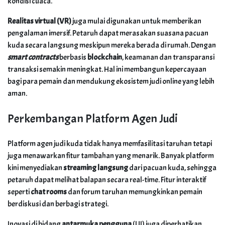
kondisi cuaca.
Realitas virtual (VR)
juga mulai digunakan untuk memberikan
pengalaman imersif. Petaruh dapat merasakan suasana pacuan
kuda secara langsung meskipun mereka berada di rumah. Dengan
smart contracts
berbasis
blockchain
, keamanan dan transparansi
transaksi semakin meningkat. Hal ini membangun kepercayaan
bagi para pemain dan mendukung ekosistem judi online yang lebih
aman.
Perkembangan Platform Agen Judi
Platform agen judi kuda tidak hanya memfasilitasi taruhan tetapi
juga menawarkan fitur tambahan yang menarik. Banyak platform
kini menyediakan
streaming langsung
dari pacuan kuda, sehingga
petaruh dapat melihat balapan secara real-time. Fitur interaktif
seperti
chat rooms
dan forum taruhan memungkinkan pemain
berdiskusi dan berbagi strategi.
Inovasi di bidang
antarmuka pengguna
(UI) juga diperhatikan