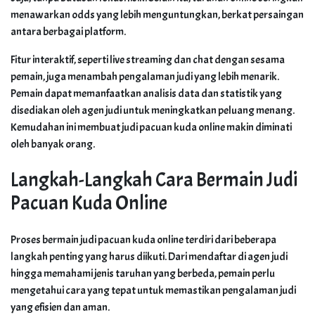
menawarkan odds yang lebih menguntungkan, berkat persaingan
antara berbagai platform.
Fitur interaktif, seperti live streaming dan chat dengan sesama
pemain, juga menambah pengalaman judi yang lebih menarik.
Pemain dapat memanfaatkan analisis data dan statistik yang
disediakan oleh agen judi untuk meningkatkan peluang menang.
Kemudahan ini membuat judi pacuan kuda online makin diminati
oleh banyak orang.
Langkah-Langkah Cara Bermain Judi
Pacuan Kuda Online
Proses bermain judi pacuan kuda online terdiri dari beberapa
langkah penting yang harus diikuti. Dari mendaftar di agen judi
hingga memahami jenis taruhan yang berbeda, pemain perlu
mengetahui cara yang tepat untuk memastikan pengalaman judi
yang efisien dan aman.