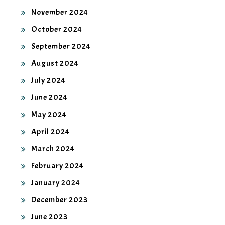
November 2024
October 2024
September 2024
August 2024
July 2024
June 2024
May 2024
April 2024
March 2024
February 2024
January 2024
December 2023
June 2023