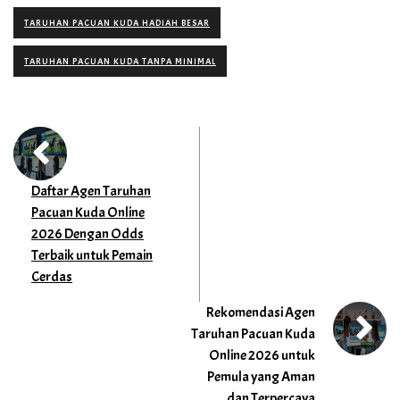
TARUHAN PACUAN KUDA HADIAH BESAR
TARUHAN PACUAN KUDA TANPA MINIMAL
Daftar Agen Taruhan
Pacuan Kuda Online
2026 Dengan Odds
Terbaik untuk Pemain
Cerdas
Rekomendasi Agen
Taruhan Pacuan Kuda
Online 2026 untuk
Pemula yang Aman
dan Terpercaya