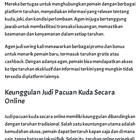
Mereka bertugas untuk menghubungkan pemain dengan berbagai
platform taruhan, menyediakan informasi yang relevan tentang
kuda, joki, dan kondisi perlombaan. Agen ini juga bertanggung
jawab untuk memfasilitasi transaksi keuangan, memastikan
keamanan dan kenyamanan dalam setiap taruhan.
Agen judi sering kali menawarkan berbagai promo dan bonus
untuk menarik pemain baru, termasuk taruhan gratis atau
cashback. Dengan adanya agen, pemain bisa mendapatkan akses
ke tipe taruhan eksklusif dan informasi terkini yang mungkin tidak
tersedia di platform lainnya.
Keunggulan Judi Pacuan Kuda Secara
Online
Judi pacuan kuda secara online memiliki keunggulan dibandingkan
dengan taruhan tradisional. Salah satu keuntungan utama adalah
kemudahan akses; pemain dapat bertaruh kapan saja dan di mana
saja, tanpa batasan lokasi fisik. Selain itu, taruhan online seringkali