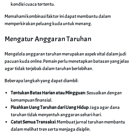
kondisi cuaca tertentu.
Memahami kombinasi faktor ini dapat membantu dalam
memperkirakan peluang kuda untuk menang.
Mengatur Anggaran Taruhan
Mengelola anggaran taruhan merupakan aspek vital dalam judi
pacuan kuda online. Pemain perlu menetapkan batasan yang jelas
agar tidak terjebak dalam taruhan berlebihan.
Beberapa langkah yang dapat diambil:
Tentukan Batas Harian atau Mingguan
: Sesuaikan dengan
kemampuan finansial.
Pisahkan Uang Taruhan dari Uang Hidup
: Jaga agar dana
taruhan tidak menyentuh anggaran sehari-hari.
Catat Semua Transaksi
: Membuat jurnal taruhan membantu
dalam melihat tren serta menjaga disiplin.