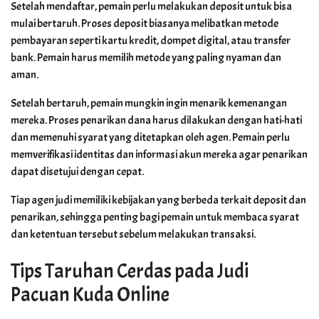
Setelah mendaftar, pemain perlu melakukan deposit untuk bisa
mulai bertaruh. Proses deposit biasanya melibatkan metode
pembayaran seperti kartu kredit, dompet digital, atau transfer
bank. Pemain harus memilih metode yang paling nyaman dan
aman.
Setelah bertaruh, pemain mungkin ingin menarik kemenangan
mereka. Proses penarikan dana harus dilakukan dengan hati-hati
dan memenuhi syarat yang ditetapkan oleh agen. Pemain perlu
memverifikasi identitas dan informasi akun mereka agar penarikan
dapat disetujui dengan cepat.
Tiap agen judi memiliki kebijakan yang berbeda terkait deposit dan
penarikan, sehingga penting bagi pemain untuk membaca syarat
dan ketentuan tersebut sebelum melakukan transaksi.
Tips Taruhan Cerdas pada Judi
Pacuan Kuda Online