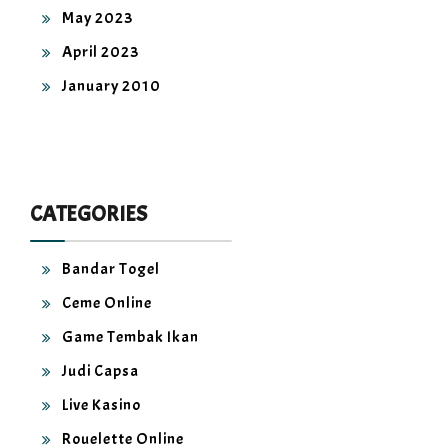
May 2023
April 2023
January 2010
CATEGORIES
Bandar Togel
Ceme Online
Game Tembak Ikan
Judi Capsa
Live Kasino
Rouelette Online