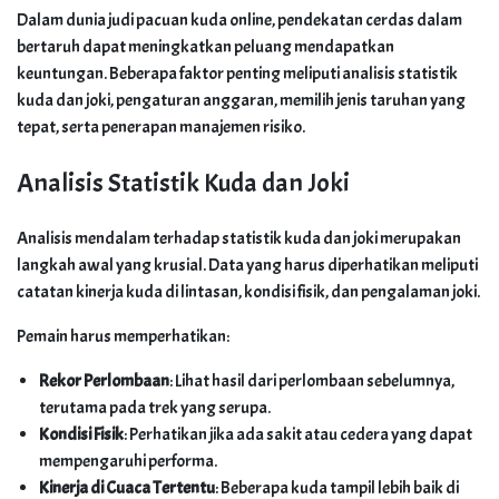
Dalam dunia judi pacuan kuda online, pendekatan cerdas dalam
bertaruh dapat meningkatkan peluang mendapatkan
keuntungan. Beberapa faktor penting meliputi analisis statistik
kuda dan joki, pengaturan anggaran, memilih jenis taruhan yang
tepat, serta penerapan manajemen risiko.
Analisis Statistik Kuda dan Joki
Analisis mendalam terhadap statistik kuda dan joki merupakan
langkah awal yang krusial. Data yang harus diperhatikan meliputi
catatan kinerja kuda di lintasan, kondisi fisik, dan pengalaman joki.
Pemain harus memperhatikan:
Rekor Perlombaan
: Lihat hasil dari perlombaan sebelumnya,
terutama pada trek yang serupa.
Kondisi Fisik
: Perhatikan jika ada sakit atau cedera yang dapat
mempengaruhi performa.
Kinerja di Cuaca Tertentu
: Beberapa kuda tampil lebih baik di