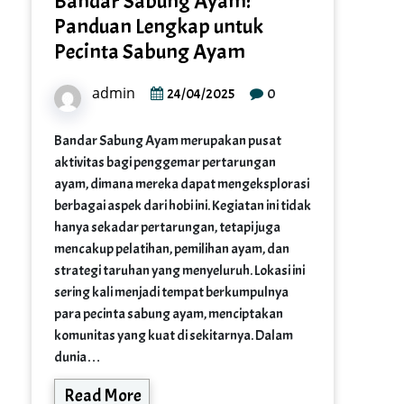
Bandar Sabung Ayam:
Panduan Lengkap untuk
Pecinta Sabung Ayam
admin
0
24/04/2025
Bandar Sabung Ayam merupakan pusat
aktivitas bagi penggemar pertarungan
ayam, dimana mereka dapat mengeksplorasi
berbagai aspek dari hobi ini. Kegiatan ini tidak
hanya sekadar pertarungan, tetapi juga
mencakup pelatihan, pemilihan ayam, dan
strategi taruhan yang menyeluruh. Lokasi ini
sering kali menjadi tempat berkumpulnya
para pecinta sabung ayam, menciptakan
komunitas yang kuat di sekitarnya. Dalam
dunia…
Read More