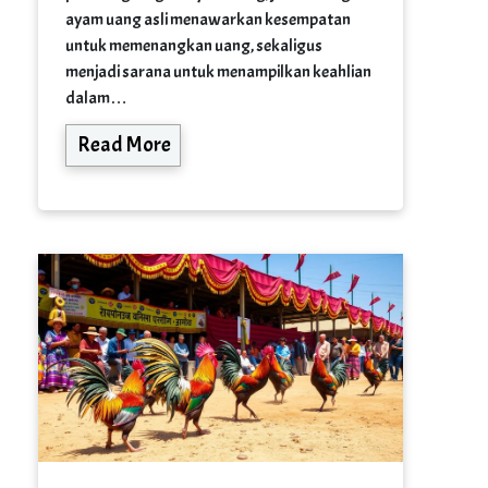
ayam uang asli menawarkan kesempatan
untuk memenangkan uang, sekaligus
menjadi sarana untuk menampilkan keahlian
dalam…
Read More