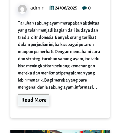
admin
0
24/06/2025
Taruhan sabung ayam merupakan aktivitas
yang telah menjadi bagian dari budaya dan
tradisi di Indonesia. Banyak orang terlibat
dalam perjudian ini, baik sebagai petaruh
maupun pemerhati. Dengan memahami cara
dan strategi taruhan sabung ayam, individu
bisa meningkatkan peluang kemenangan
mereka dan menikmati pengalaman yang
lebih menarik. Bagi mereka yang baru
mengenal dunia sabung ayam, informasi…
Read More