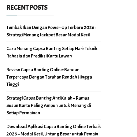
RECENT POSTS
Tembak Ikan Dengan Power-Up Terbaru 2026:
Strategi Menang Jackpot Besar Modal Kecil
Cara Menang Capsa Banting Setiap Hari: Teknik
Rahasia dan Prediksi Kartu Lawan
Review Capsa Banting Online: Bandar
Terpercaya Dengan Taruhan Rendah Hingga
Tinggi
Strategi Capsa Banting Anti Kalah – Rumus
Susun Kartu Paling Ampuh untuk Menang di
Setiap Permainan
Download Aplikasi Capsa Banting Online Terbaik
2026 – Modal Kecil, Untung Besar untuk Pemain