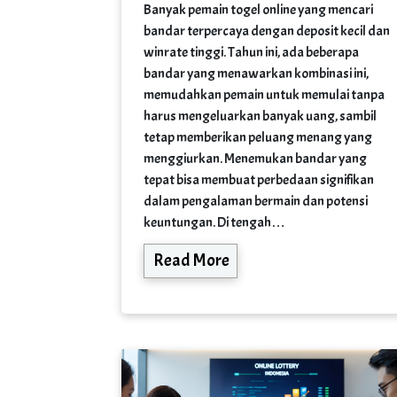
Banyak pemain togel online yang mencari
bandar terpercaya dengan deposit kecil dan
winrate tinggi. Tahun ini, ada beberapa
bandar yang menawarkan kombinasi ini,
memudahkan pemain untuk memulai tanpa
harus mengeluarkan banyak uang, sambil
tetap memberikan peluang menang yang
menggiurkan. Menemukan bandar yang
tepat bisa membuat perbedaan signifikan
dalam pengalaman bermain dan potensi
keuntungan. Di tengah…
Read More