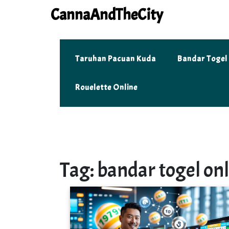
Skip
CannaAndTheCity
to
content
Taruhan Pacuan Kuda
Bandar Togel
Rouelette Online
Tag:
bandar togel onl