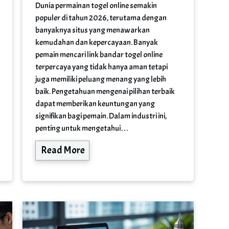
Dunia permainan togel online semakin
populer di tahun 2026, terutama dengan
banyaknya situs yang menawarkan
kemudahan dan kepercayaan. Banyak
pemain mencari link bandar togel online
terpercaya yang tidak hanya aman tetapi
juga memiliki peluang menang yang lebih
baik. Pengetahuan mengenai pilihan terbaik
dapat memberikan keuntungan yang
signifikan bagi pemain. Dalam industri ini,
penting untuk mengetahui…
Read More