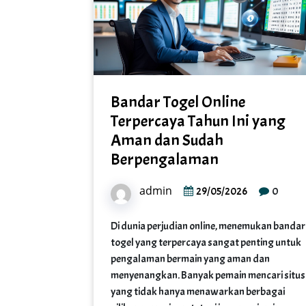
Bandar Togel Online
Terpercaya Tahun Ini yang
Aman dan Sudah
Berpengalaman
admin
0
29/05/2026
Di dunia perjudian online, menemukan bandar
togel yang terpercaya sangat penting untuk
pengalaman bermain yang aman dan
menyenangkan. Banyak pemain mencari situs
yang tidak hanya menawarkan berbagai