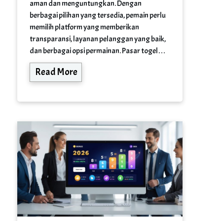
aman dan menguntungkan. Dengan
berbagai pilihan yang tersedia, pemain perlu
memilih platform yang memberikan
transparansi, layanan pelanggan yang baik,
dan berbagai opsi permainan. Pasar togel…
Read More