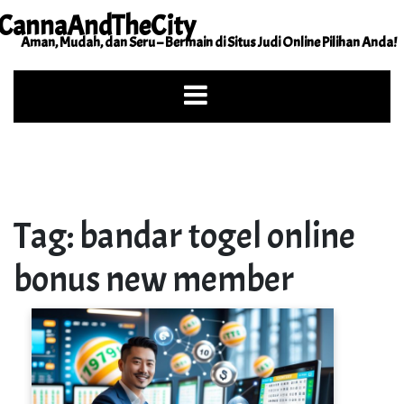
Skip
CannaAndTheCity
to
Aman, Mudah, dan Seru – Bermain di Situs Judi Online Pilihan Anda!
content
Tag:
bandar togel online
bonus new member