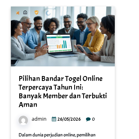
Pilihan Bandar Togel Online
Terpercaya Tahun Ini:
Banyak Member dan Terbukti
Aman
admin
0
26/05/2026
Dalam dunia perjudian online, pemilihan