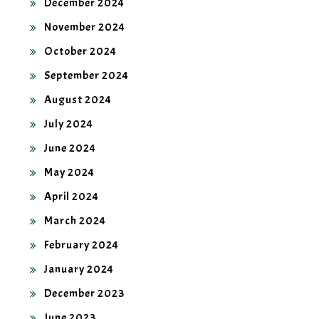
December 2024
November 2024
October 2024
September 2024
August 2024
July 2024
June 2024
May 2024
April 2024
March 2024
February 2024
January 2024
December 2023
June 2023