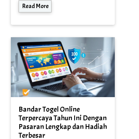
Read More
Bandar Togel Online
Terpercaya Tahun Ini Dengan
Pasaran Lengkap dan Hadiah
Terbesar