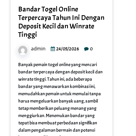
Bandar Togel Online
Terpercaya Tahun Ini Dengan
Deposit Kecil dan Winrate
Tinggi
admin
0
24/05/2026
Banyak pemain togel online yang mencari
bandar terpercaya dengan deposit kecil dan
winrate tinggi. Tahun ini, ada beberapa
bandar yang menawarkan kombinasi ini,
memudahkan pemain untuk memulai tanpa
harus mengeluarkan banyak uang, sambil
tetap memberikan peluang menang yang
menggiurkan. Menemukan bandar yang
tepat bisa membuat perbedaan signifikan
dalam pengalaman bermain dan potensi