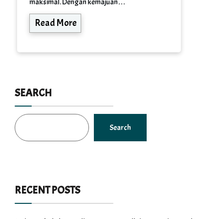
maksimal. Dengan kemajuan…
Read More
SEARCH
Search
RECENT POSTS