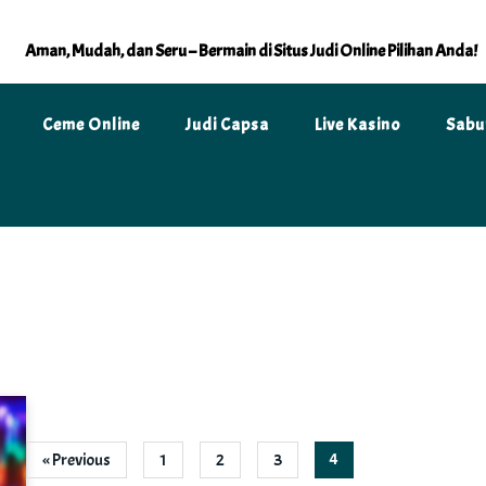
Aman, Mudah, dan Seru – Bermain di Situs Judi Online Pilihan Anda!
Ceme Online
Judi Capsa
Live Kasino
Sabu
4
« Previous
1
2
3