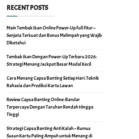
RECENT POSTS
Main Tembak Ikan Online Power-Up Full Fitur –
Senjata Terkuat dan Bonus Melimpah yang Wajib
Diketahui
Tembak Ikan Dengan Power-Up Terbaru 2026:
Strategi Menang Jackpot Besar Modal Kecil
Cara Menang Capsa Banting Setiap Hari: Teknik
Rahasia dan Prediksi Kartu Lawan
Review Capsa Banting Online: Bandar
Terpercaya Dengan Taruhan Rendah Hingga
Tinggi
Strategi Capsa Banting Anti Kalah – Rumus
Susun Kartu Paling Ampuh untuk Menang di