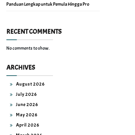
Panduan Lengkap untuk Pemula Hingga Pro
RECENT COMMENTS
No comments to show.
ARCHIVES
August 2026
July 2026
June 2026
May 2026
April 2026