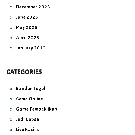
December 2023
June 2023
May 2023
April 2023
January 2010
CATEGORIES
Bandar Togel
Ceme Online
Game Tembak Ikan
Judi Capsa
Live Kasino